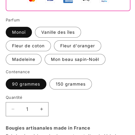
Parfum
Monoï
Vanille des îles
Fleur de coton
Fleur d'oranger
Madeleine
Mon beau sapin-Noël
Contenance
90 grammes
150 grammes
Quantité
Réduire
Augmenter
la
la
quantité
quantité
Bougies artisanales made in France
de
de