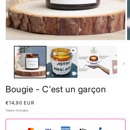
Ouvrir
O
le
le
média
m
1
2
dans
d
une
u
fenêtre
f
modale
m
Bougie - C'est un garçon
Prix
€14,90 EUR
habituel
Taxes incluses.