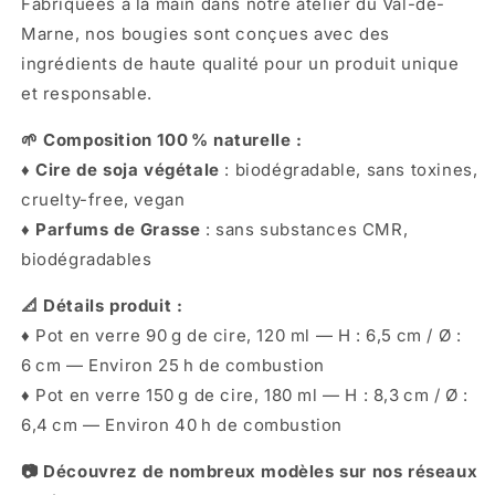
Fabriquées à la main dans notre atelier du Val-de-
Bougie
Bougie
-
-
Marne, nos bougies sont conçues avec des
C&#39;est
C&#39;est
ingrédients de haute qualité pour un produit unique
un
un
et responsable.
garçon
garçon
🌱 Composition 100 % naturelle :
♦︎ Cire de soja végétale
: biodégradable, sans toxines,
cruelty-free, vegan
♦︎ Parfums de Grasse
: sans substances CMR,
biodégradables
📐 Détails produit :
♦︎ Pot en verre 90 g de cire, 120 ml — H : 6,5 cm / Ø :
6 cm — Environ 25 h de combustion
♦︎ Pot en verre 150 g de cire, 180 ml — H : 8,3 cm / Ø :
6,4 cm — Environ 40 h de combustion
📷 Découvrez de nombreux modèles sur nos réseaux